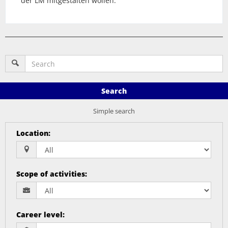
der LM mitgestalten wollen.
Search
Simple search
Location
:
Scope of activities
:
Career level
: