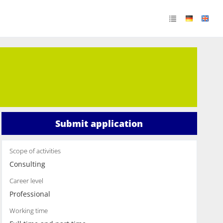
Submit application
Scope of activities
Consulting
Career level
Professional
Working time