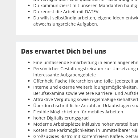
Du kommunizierst mit unseren Mandanten häufig i
Du kennst die Arbeit mit DATEV.
Du willst selbständig arbeiten, eigene Ideen entw
abwechslungsreiche Aufgaben.
Das erwartet Dich bei uns
Eine umfassende Einarbeitung in einem angenehm
Persönlicher Gestaltungsfreiraum zur Umsetzung 
interessante Aufgabengebiete
Offenheit, flache Hierarchien und tolle, jederzei
Interne und externe Weiterbildungsmöglichkeiten,
Berufsexamina sowie weitere Karriere- und Aufst
Attraktive Vergütung sowie regelmäßige Gehalts
Überdurchschnittliche Anzahl an Urlaubstagen so
Flexible Möglichkeiten für mobiles Arbeiten
hoher Digitalisierungsgrad
Moderne Arbeitsplätze inklusive höhenverstellbar
Kostenlose Parkmöglichkeiten in unmittelbarer N
Großzügiges Bistro mit kostenfreiem Kaffee, Get