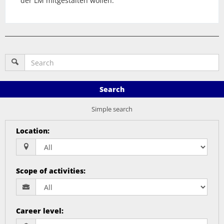
der LM mitgestalten wollen.
Search
Simple search
Location
:
Scope of activities
:
Career level
: