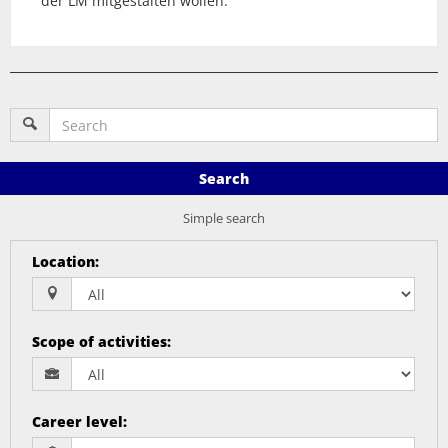
der LM mitgestalten wollen.
Search
Simple search
Location
:
Scope of activities
:
Career level
: